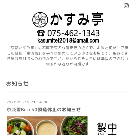
「京都かすみ亭」は石庭で有名な龍安寺の近くで、お米と糀だけで醸
した甘糀「京淡雪」を手作り販売している小さなお店です。製造でき
る量は毎月ほんのわずかですが、だからこそ大手には真似のできない
細やかな造りが自慢です
お知らせ
2026-05-18 21:34:00
京淡雪Brix50製造休止のお知らせ